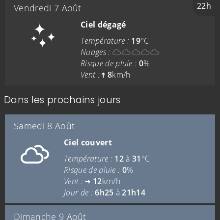
22h
Vendredi 7 Août
Ciel dégagé
Température :
19
°C
Nuages :
Risque de pluie :
0
%
Vent :
8
km/h
Dans les prochains jours
Samedi 8 Août
Ciel couvert
Température :
12
à
31
°C
Risque de pluie :
0
%
Vent :
12
km/h
Jour de :
6h25
à
21h14
Dimanche 9 Août