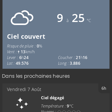
9
25
à
°C
Ciel couvert
Risque de pluie :
0
%
Vent :
13
km/h
Lever :
6
h
24
Coucher :
21
h
16
Lat :
49.576
Long :
3.886
Dans les prochaines heures
6h
Vendredi 7 Août
Ciel dégagé
Température :
9
°C
Nuages :