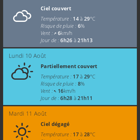
Ciel couvert
Température :
14
à
29
°C
Risque de pluie :
6
%
Vent :
6
km/h
Jour de :
6h26
à
21h13
Lundi 10 Août
Partiellement couvert
Température :
17
à
29
°C
Risque de pluie :
8
%
Vent :
16
km/h
Jour de :
6h28
à
21h11
Mardi 11 Août
Ciel dégagé
Température :
17
à
28
°C