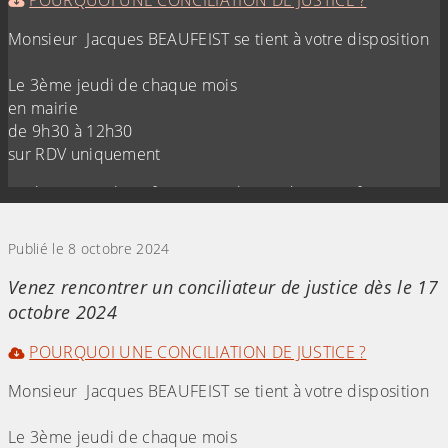
Monsieur Jacques BEAUFEIST se tient à votre disposition
Le 3ème jeudi de chaque mois
en mairie
de 9h30 à 12h30
sur RDV uniquement
mail : jacques.beaufeist@conciliateurdejustice.fr
(Cliquez sur l'image pour l'agrandir)
Publié le 8 octobre 2024
Venez rencontrer un conciliateur de justice dès le 17
octobre 2024
POURQUOI UNE CONCILIATION DE JUSTICE ?
Monsieur Jacques BEAUFEIST se tient à votre disposition
Le 3ème jeudi de chaque mois