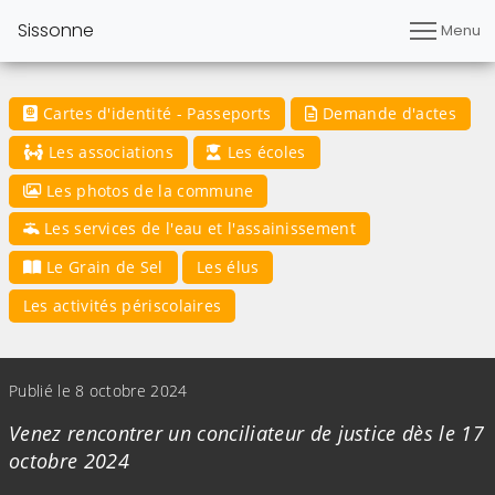
Sissonne
Menu
Cartes d'identité - Passeports
Demande d'actes
Les associations
Les écoles
Les photos de la commune
Les services de l'eau et l'assainissement
Le Grain de Sel
Les élus
Les activités périscolaires
(Cliquez sur l'image pour l'agrandir)
Publié le 8 octobre 2024
Venez rencontrer un conciliateur de justice dès le 17
octobre 2024