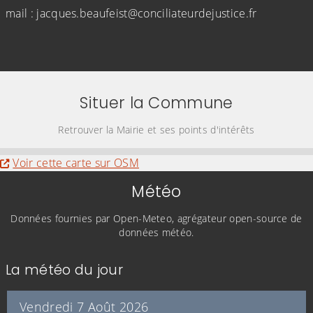
mail : jacques.beaufeist@conciliateurdejustice.fr
Situer la Commune
Retrouver la Mairie et ses points d'intérêts
Evitez la carte interactive ci-après et aller au
Voir cette carte sur OSM
Météo
Données fournies par Open-Meteo, agrégateur open-source de
données météo.
La météo du jour
Vendredi 7 Août 2026