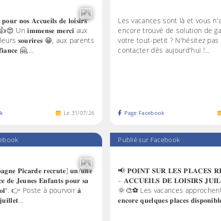
𝐨𝐮𝐫 𝐧𝐨𝐬 𝐀𝐜𝐜𝐮𝐞𝐢𝐥𝐬 𝐝𝐞 𝐥𝐨𝐢𝐬𝐢𝐫𝐬
Les vacances sont là et vous n'
! ☀️ 👍😍 Un 𝐢𝐦𝐦𝐞𝐧𝐬𝐞 𝐦𝐞𝐫𝐜𝐢 aux
encore trouvé de solution de g
rs 𝐬𝐨𝐮𝐫𝐢𝐫𝐞𝐬 😁, aux parents
votre tout-petit ? N'hésitez pas 
𝐢𝐚𝐧𝐜𝐞 🤗,…
contacter dès aujourd'hui !…
k
Le
31
/
07
/
26
Page Facebook
cebook
Publié sur Facebook
𝐧𝐞 𝐏𝐢𝐜𝐚𝐫𝐝𝐞 𝐫𝐞𝐜𝐫𝐮𝐭𝐞] 𝐮𝐧/𝐮𝐧𝐞
📢 𝐏𝐎𝐈𝐍𝐓 𝐒𝐔𝐑 𝐋𝐄𝐒 𝐏𝐋𝐀𝐂𝐄𝐒 𝐑
𝐜𝐞 𝐝𝐞 𝐉𝐞𝐮𝐧𝐞𝐬 𝐄𝐧𝐟𝐚𝐧𝐭𝐬 𝐩𝐨𝐮𝐫 𝐬𝐚
– 𝐀𝐂𝐂𝐔𝐄𝐈𝐋𝐒 𝐃𝐄 𝐋𝐎𝐈𝐒𝐈𝐑𝐒 𝐉𝐔𝐈𝐋
𝐄𝐧𝐯𝐨𝐥". 👉 Poste à pourvoir 𝐚̀
🌞🎨⚽ Les vacances approchent et 𝐢
𝐣𝐮𝐢𝐥𝐥𝐞𝐭…
𝐞𝐧𝐜𝐨𝐫𝐞 𝐪𝐮𝐞𝐥𝐪𝐮𝐞𝐬 𝐩𝐥𝐚𝐜𝐞𝐬 𝐝𝐢𝐬𝐩𝐨𝐧