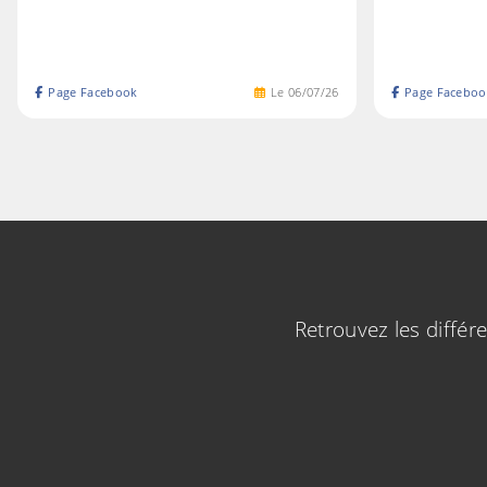
Page Facebook
Le
06
/
07
/
26
Page Faceboo
Retrouvez les diffé