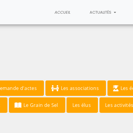
ACCUEIL
ACTUALITÉS
emande d'actes
Les associations
Les é
t
Le Grain de Sel
Les élus
Les activité