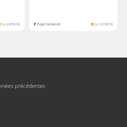
Le
24
/
06
/
26
Page Facebook
Le
22
/
06
/
26
années précédentes