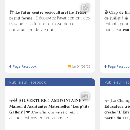
🏗️ 𝐋𝐞 𝐟𝐮𝐭𝐮𝐫 𝐜𝐞𝐧𝐭𝐫𝐞 𝐬𝐨𝐜𝐢𝐨𝐜𝐮𝐥𝐭𝐮𝐫𝐞𝐥 𝐋𝐞 𝐓𝐫𝐞́𝐬𝐨𝐫
🎬 𝐂𝐥𝐚𝐩 𝐝𝐞 𝐟𝐢𝐧 
𝐩𝐫𝐞𝐧𝐝 𝐟𝐨𝐫𝐦𝐞 ! Découvrez l'avancement des
𝐝𝐞 𝐣𝐮𝐢𝐥𝐥𝐞𝐭 
travaux et la future terrasse de ce
enfants pour leu
nouveau lieu de vie qui…
pour leur 𝐜𝐨𝐧𝐟
Page Facebook
Le
04
/
08
/
26
Page Faceboo
Publié sur Facebook
Publié sur Fa
📣🧸 [𝐎𝐔𝐕𝐄𝐑𝐓𝐔𝐑𝐄 𝐚̀ 𝐀𝐌𝐈𝐅𝐎𝐍𝐓𝐀𝐈𝐍𝐄 •
📣 [𝐋𝐚 𝐂𝐡𝐚𝐦𝐩𝐚
𝐌𝐚𝐢𝐬𝐨𝐧 𝐝'𝐀𝐬𝐬𝐢𝐬𝐭𝐚𝐧𝐭𝐞𝐬 𝐌𝐚𝐭𝐞𝐫𝐧𝐞𝐥𝐥𝐞𝐬 "𝐋𝐞𝐬 𝐩'𝐭𝐢𝐭𝐬
𝐄𝐝𝐮𝐜𝐚𝐭𝐞𝐮𝐫.𝐭𝐫𝐢
𝐆𝐚𝐥𝐥𝐨𝐢𝐬"] ❤ 𝑀𝑢𝑟𝑖𝑒𝑙𝑙𝑒, 𝐶𝑎𝑟𝑖𝑛𝑒 𝑒𝑡 𝐶𝑦𝑛𝑡ℎ𝑖𝑎
𝐜𝐫𝐞̀𝐜𝐡𝐞 "𝐋'
accueillent vos enfants dans le…
𝐩𝐚𝐫𝐭𝐢𝐫 𝐝𝐮 𝟏𝐞𝐫 