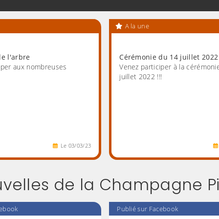
A la une
de l'arbre
Cérémonie du 14 juillet 2022
ciper aux nombreuses
Venez participer à la cérémoni
juillet 2022 !!!
Le
03
/
03
/
23
uvelles de la Champagne P
cebook
Publié sur Facebook