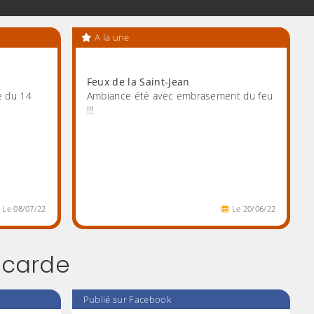
N'hésitez à le télécharger
A la une
Feux de la Saint-Jean
e du 14
Ambiance été avec embrasement du feu
!!!
Le
08
/
07
/
22
Le
20
/
06
/
22
icarde
Publié sur Facebook