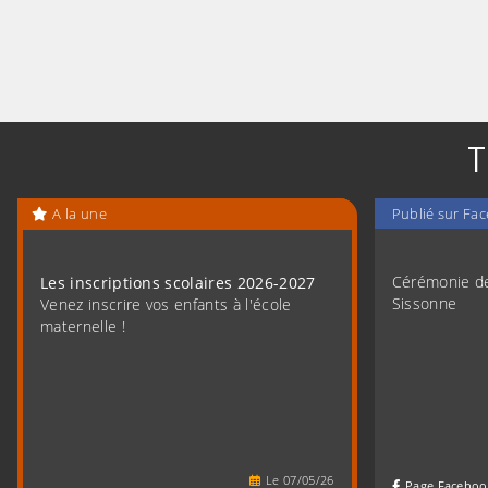
T
A la une
Publié sur Fa
Cérémonie de 
Les inscriptions scolaires 2026-2027
Sissonne
Venez inscrire vos enfants à l'école
maternelle !
Le
07
/
05
/
26
Page Faceboo