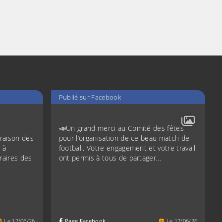
e
Publié sur Facebook
📣Un grand merci au Comité des fêtes
raison des
pour l’organisation de ce beau match de
 à
football. Votre engagement et votre travail
raires des
ont permis à tous de partager…
Le
17
/
06
/
26
Page Facebook
Le
17
/
06
/
26