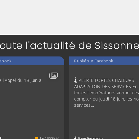
oute l'actualité de Sissonn
cebook
Publié sur Facebook
l'Appel du 18 juin à
🌡️ ALERTE FORTES CHALEURS –
ADAPTATION DES SERVICES En 
fortes températures annoncées
compter du jeudi 18 juin, les ho
services…
k
Le
18
/
06
/
26
Page Facebook