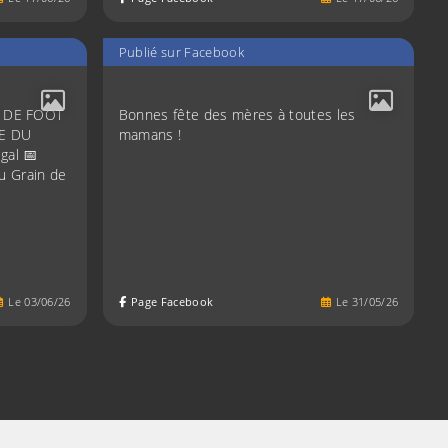
Publié sur Facebook
 DE FOOT
Bonnes fête des mères à toutes les
PE DU
mamans !
gal 📅
u Grain de
Le
03
/
06
/
26
Page Facebook
Le
31
/
05
/
26