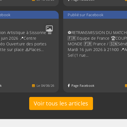
cebook
Publié sur Facebook
ion Artistique à Sissonne 📅
⚽️RETRANSMISSION DU MATCH
 juin 2026 📍Centre
🇫🇷 Equipe de France 🏆COU
véo Ouverture des portes
MONDE 🇫🇷 France / 🇸🇳Séné
tte sur place ⚠️Places…
Mardi 16 juin 2026 à 21h00 📍A
Sel (1 rue…
k
Le
04
/
06
/
26
Page Facebook
Voir tous les articles