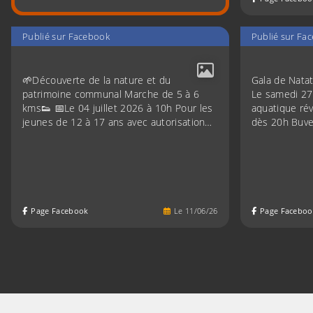
Publié sur Facebook
Publié sur Fa
🌱Découverte de la nature et du
Gala de Natat
patrimoine communal Marche de 5 à 6
Le samedi 27
kms👟 📅Le 04 juillet 2026 à 10h Pour les
aquatique ré
jeunes de 12 à 17 ans avec autorisation…
dès 20h Buve
Page Facebook
Le
11
/
06
/
26
Page Faceboo