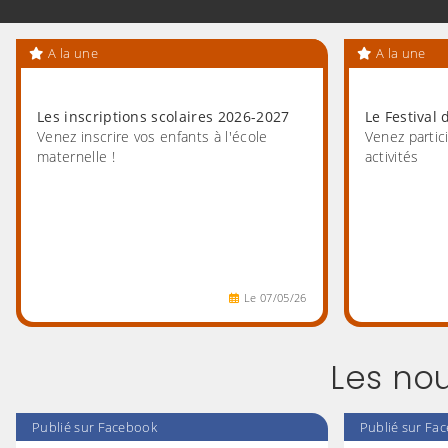
A la une
A la une
Les inscriptions scolaires 2026-2027
Le Festival 
Venez inscrire vos enfants à l'école
Venez parti
maternelle !
activités
Le
07
/
05
/
26
Les no
Publié sur Facebook
Publié sur Fa