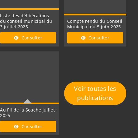
Liste des délibérations
du conseil municipal du
Compte rendu du Conseil
3 juillet 2025
Municipal du 5 juin 2025
Consulter
Consulter
Voir toutes les
publications
Au Fil de la Souche Juillet
2025
Le bulletin municipal:
Consulter
Besoin d'une information,
d'un conseil, d'une aide .....