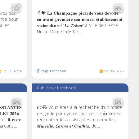
avez pas
🔖💝 𝐋𝐚 𝐂𝐡𝐚𝐦𝐩𝐚𝐠𝐧𝐞 𝐩𝐢𝐜𝐚𝐫𝐝𝐞 𝐯𝐨𝐮𝐬 𝐝𝐞́𝐯𝐨𝐢𝐥𝐞
arde pour
𝐞𝐧 𝐚𝐯𝐚𝐧𝐭 𝐩𝐫𝐞𝐦𝐢𝐞̀𝐫𝐞 𝐬𝐨𝐧 𝐧𝐨𝐮𝐯𝐞𝐥 𝐞́𝐭𝐚𝐛𝐥𝐢𝐬𝐬𝐞𝐦𝐞𝐧𝐭
à les
𝐬𝐨𝐜𝐢𝐨𝐜𝐮𝐥𝐭𝐮𝐫𝐞𝐥 “𝑳𝒆 𝑻𝒓𝒆́𝒔𝒐𝒓” 𝐚̀ Ville de Liesse
Notre-Dame ! 👉 Ce…
Le
31
/
07
/
26
Page Facebook
Le
30
/
07
/
26
Publié sur Facebook
𝐒𝐓𝐀𝐍𝐓𝐄𝐒
👉🧸 Vous êtes à la recherche d'un mode
𝐋𝐄𝐓 𝟐𝟎𝟐𝟔
de garde pour votre tout-petit ? 👍 Venez
 𝐫𝐞𝐬𝐭𝐞
rencontrer les assistantes maternelles,
𝐛𝐥𝐞𝐬 dans…
𝑴𝒖𝒓𝒊𝒆𝒍𝒍𝒆, 𝑪𝒂𝒓𝒊𝒏𝒆 𝒆𝒕 𝑪𝒚𝒏𝒕𝒉𝒊𝒂, de…