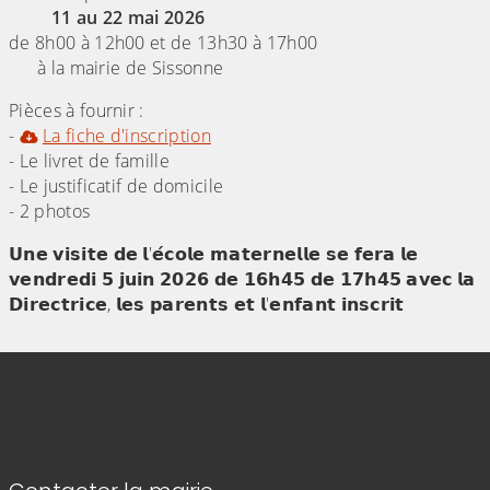
11 au 22 mai 2026
de 8h00 à 12h00 et de 13h30 à 17h00
à la mairie de Sissonne
Pièces à fournir :
-
La fiche d'inscription
- Le livret de famille
- Le justificatif de domicile
- 2 photos
𝗨𝗻𝗲 𝘃𝗶𝘀𝗶𝘁𝗲 𝗱𝗲 𝗹'𝗲́𝗰𝗼𝗹𝗲 𝗺𝗮𝘁𝗲𝗿𝗻𝗲𝗹𝗹𝗲 𝘀𝗲 𝗳𝗲𝗿𝗮 𝗹𝗲
𝘃𝗲𝗻𝗱𝗿𝗲𝗱𝗶 𝟱 𝗷𝘂𝗶𝗻 𝟮𝟬𝟮𝟲 𝗱𝗲 𝟭𝟲𝗵𝟰𝟱 𝗱𝗲 𝟭𝟳𝗵𝟰𝟱 𝗮𝘃𝗲𝗰 𝗹𝗮
𝗗𝗶𝗿𝗲𝗰𝘁𝗿𝗶𝗰𝗲, 𝗹𝗲𝘀 𝗽𝗮𝗿𝗲𝗻𝘁𝘀 𝗲𝘁 𝗹'𝗲𝗻𝗳𝗮𝗻𝘁 𝗶𝗻𝘀𝗰𝗿𝗶𝘁
Informations de contact