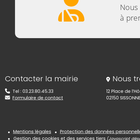
Nous 
à pren
Informations de contact
Contacter la mairie
Nous t
Tel : 03.23.80.45.33
12 Place de l’Hô
Formulaire de contact
02150 SISSONN
Informations réglementair
Mentions légales
Protection des données personnell
Gestion des cookies et des services tiers
(Javascript désa