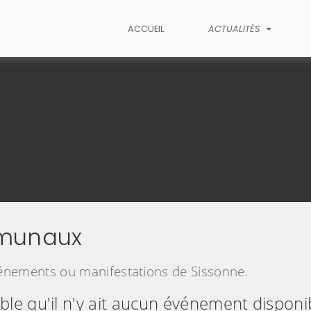
ACCUEIL
ACTUALITÉS
munaux
vénements ou manifestations de Sissonne.
ble qu'il n'y ait aucun événement disponib