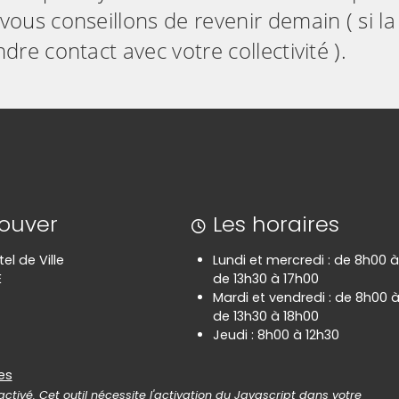
vous conseillons de revenir demain ( si la
dre contact avec votre collectivité ).
rouver
Les horaires
tel de Ville
Lundi et mercredi : de 8h00 à
E
de 13h30 à 17h00
Mardi et vendredi : de 8h00 à
de 13h30 à 18h00
Jeudi : 8h00 à 12h30
es
es
ctivé. Cet outil nécessite l'activation du Javascript dans votre