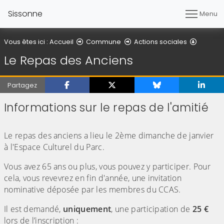
Sissonne
Menu
Le Repa
Vous êtes ici :
Accueil
Commune
Actions sociales
Le Repas des Anciens
Partagez
Informations sur le repas de l'amitié
(Cliquez sur l'image pour l'agrandir)
Le repas des anciens a lieu le 2ème dimanche de janvier
à l'Espace Culturel du Parc.
Vous avez 65 ans ou plus, vous pouvez y participer. Pour
cela, vous revevrez en fin d'année, une invitation
nominative déposée par les membres du CCAS.
Il est demandé,
uniquement
, une participation de
25 €
lors de l’inscription :